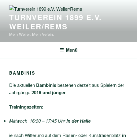
Zum
Inhalt
TURNVEREIN 1899 E.V.
springen
WEILER/REMS
Mein Weiler. Mein Verein.
Menü
BAMBINIS
Die aktuellen
Bambinis
bestehen derzeit aus Spielern der
Jahrgänge
2019 und jünger
Trainingszeiten:
Mittwoch 16:30 – 17:45 Uhr
in der Halle
je nach Witterung auf dem Rasen- oder Kunstrasenplatz
in