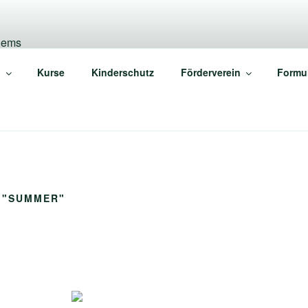
N 1899 E.V. WEILER/
n
Kurse
Kinderschutz
Förderverein
Formu
 "SUMMER"