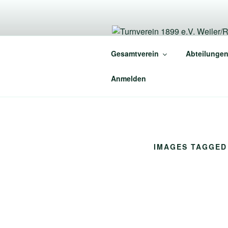
Zum
Inhalt
springen
TURNVEREI
Gesamtverein
Abteilunge
Mein Weiler. Mein Verein.
Anmelden
IMAGES TAGGED