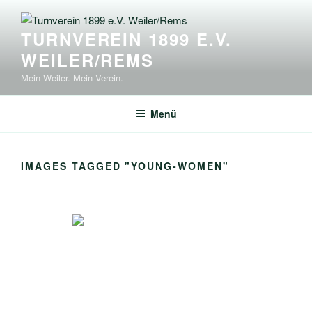
Zum
Inhalt
TURNVEREIN 1899 E.V.
springen
WEILER/REMS
Mein Weiler. Mein Verein.
Menü
IMAGES TAGGED "YOUNG-WOMEN"