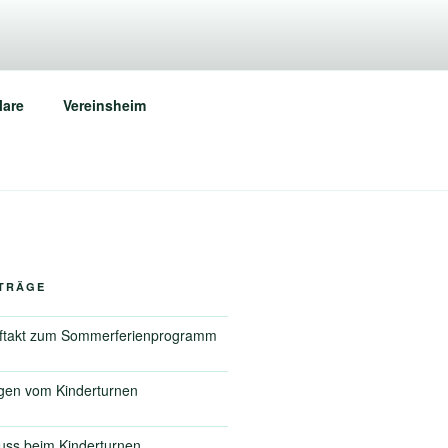
REMS
lare
Vereinsheim
ITRÄGE
ftakt zum Sommerferienprogramm
gen vom Kinderturnen
ss beim Kinderturnen