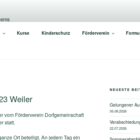
N 1899 E.V. WEILER/
n
Kurse
Kinderschutz
Förderverein
Formu
NEUESTE BE
23 Weiler
Gelungener Au
05.08.2026
der vom Förderverein Dorfgemeinschaft
Verabschiedun
 statt.
22.07.2026
anze Ort beteiligt. An jedem Tag ein
Sommerabschlu