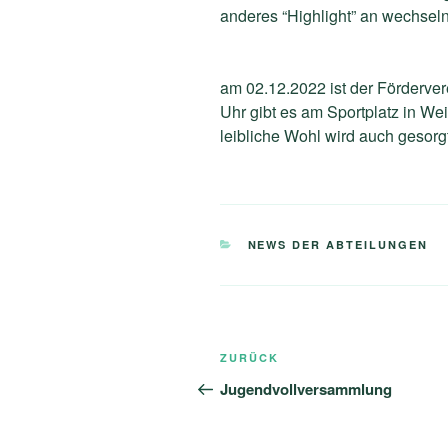
anderes “Highlight” an wechseln
am 02.12.2022 ist der Förderver
Uhr gibt es am Sportplatz in We
leibliche Wohl wird auch gesor
KATEGORIEN
NEWS DER ABTEILUNGEN
Beitragsnavigation
Vorheriger
ZURÜCK
Beitrag
Jugendvollversammlung