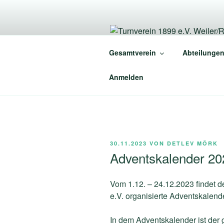
Zum
Inhalt
springen
TURNVEREI
Gesamtverein
Abteilunge
Mein Weiler. Mein Verein.
Anmelden
VERÖFFENTLICHT
30.11.2023
VON
DETLEV MÖRK
AM
Adventskalender 20
Vom 1.12. – 24.12.2023 findet 
e.V. organisierte Adventskalender
In dem Adventskalender ist der g